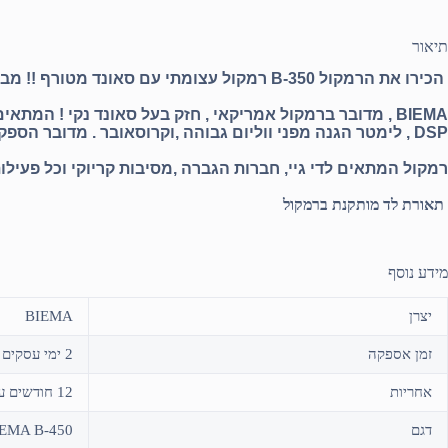
תיאור
הכירו את הרמקול B-350 רמקול עצומתי עם סאונד מטורף !! מבית חברת המותג העולמית
BIEMA , מדובר ברמקול אמריקאי , חזק בעל סאונד נקי ! ה
DSP , לימטר הגנה מפני ווליום גבוהה ,וקרוסאובר . מדובר הספק אדיר של 700 וואט .
רמקול המ
תאים לדי גיי, חברות הגברה ,מסיבות קריוקי וכל פעיל
תאורת לד מותקנת ברמקול
מידע נוסף
יצרן
BIEMA
זמן אספקה
2 ימי עסקים
אחריות
12 חודשים על ידי היבואן "מילמן הפקות"
דגם
EMA B-450