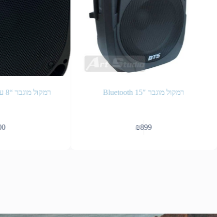
רמקול מוגבר 15″ Bluetooth
רמקול מוגבר “8 עם נגן USB/SD/BT
₪
899