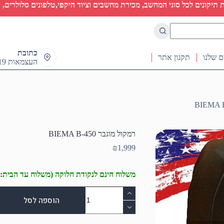
יקונים לכל סוגי המחשב, מכירת מחשבים וציוד היקפי,טלפונים סלולרים, ט
כתובת
ם שלנו
תקנון אתר
העצמאות 19 ראש העין
רמקול מוגבר BIEMA B-450
₪
1,999
משלוח חינם לנקודת חלוקה (משלוח עד הבית: 50₪)
כמות
של
הוספה לסל
רמקול
מוגבר