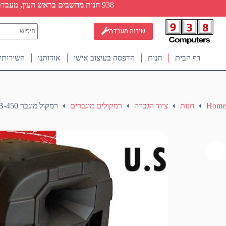
Ski
938
חנות מחשבים בראש העין, מעבדת ת
t
conten
No
שירות מעבדה
results
דף הבית
חנות
הדפסה בעיצוב אישי
אודותנו
השירותי
Home
חנות
ציוד הגברה
רמקולים מוגברים
רמקול מוגבר BIEMA B-450