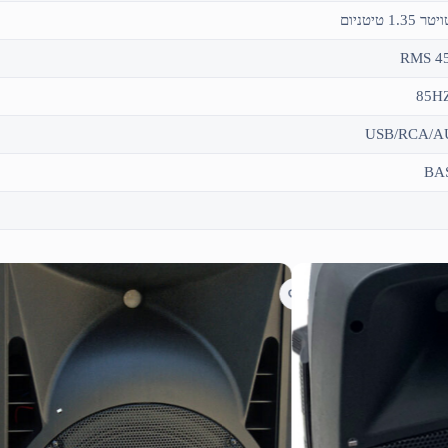
85H
USB/RCA/A
BA