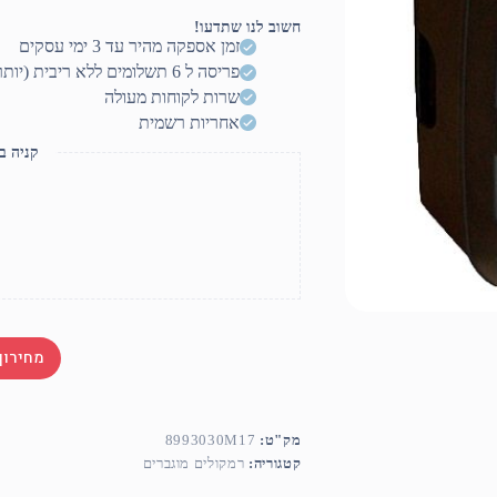
BIEMA
B-
חשוב לנו שתדעו!
450
זמן אספקה מהיר עד 3 ימי עסקים
פריסה ל 6 תשלומים ללא ריבית (יותר? דברו איתנו)
שרות לקוחות מעולה
אחריות רשמית
קניה ב
מחירון
מק"ט:
8993030M17
קטגוריה:
רמקולים מוגברים