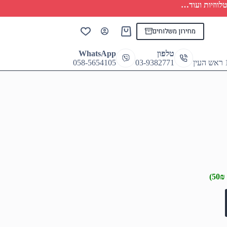
לווזיות ועוד…
מחירון משלוחים
Shopping
cart
טלפון
WhatsApp
058-5654105
03-9382771