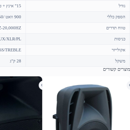
גודל
15" אינץ + טויטר 1.35 טיטניום
הספק כללי
900 וואט /450 RMS
טווח תדרים
Z-20,000HZ
כניסות
UX/XLR/PL
אקולייזר
SS/TREBLE
משקל
28 ק"ג
מוצרים קשורים