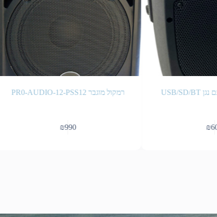
רמקול מוגבר PR0-AUDIO-12-PSS12
₪
990
₪
600