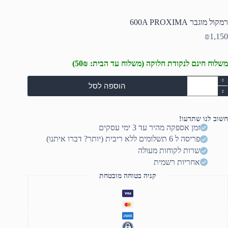
רמקול מוגבר 600A PROXIMA
₪
1,150
משלוח חינם לנקודת חלוקה (משלוח עד הבית: 50₪)
מות
הוספה לסל
ל
מקול
וגבר
600
חשוב לנו שתדעו!
PROXIM
זמן אספקה מהיר עד 3 ימי עסקים
פריסה ל 6 תשלומים ללא ריבית (יותר? דברו איתנו)
שרות לקוחות מעולה
אחריות רשמית
קניה בטוחה מובטחת