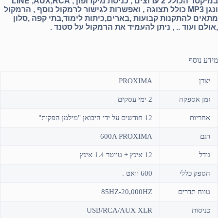
במיקסר הכולל 2 ערוצים , כניסת מיקרופון , LINE ,AUX,RCA
ונגן MP3 כולל תצוגה , ואפשרות לגישור לרמקול נוסף , הרמקול
מתאים להתקנות קבועות ,בארים,כיתות לימוד,בתי קפה ,סלון
,אולם ועוד .. , ניתן להעמיד את הרמקול על סטנד .
מידע נוסף
יצרן
PROXIMA
זמן אספקה
2 ימי עסקים
אחריות
12 חודשים על ידי היבואן "מילמן הפקות"
דגם
600A PROXIMA
גודל
12 אינץ + טויטר 1.4 אינץ
הספק כללי
600 וואט .
טווח תדרים
85HZ-20,000HZ
כניסות
USB/RCA/AUX XLR