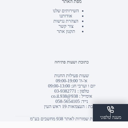
מפת האתר
השירותים שלנו
אודותנו
הצהרת נגישות
צור קשר
תקנון אתר
כתובת ושעות פתיחה
שעות פעילות החנות
א'-ה' 09:00-19:00
יום ו וערבי חג: 09:00-13:00
טלפון :
03-9382771
אימייל :
938@938.co.il
נייד: 058-5654105
כתובת : העצמאות 19 ראש העין
מענה טלפוני
© כל הזכויות שמורות לאתר 938 מחשבים בע"מ