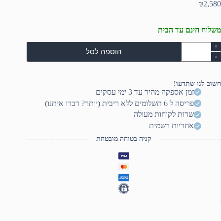
₪
2,580
משלוח חינם עד הבית
מות
הוספה לסל
ל
מקול
וגבר
15"
חשוב לנו שתדעו!
זמן אספקה מהיר עד 3 ימי עסקים
800
פריסה ל 6 תשלומים ללא ריבית (יותר? דברו איתנו)
RM
שרות לקוחות מעולה
אחריות רשמית
קניה בטוחה מובטחת