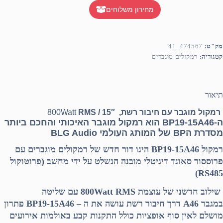
מחירון משלוחים
מק"ט:
474567_41
קטגוריה:
רמקולים מוגברים
תיאור
רמקול מוגבר עם חיבור רשת, 15″ / RMS
800Watt
ה-BP19-15A46 הוא רמקול מוגבר האיכותי והחכם ביותר
מסדרת הBP של המותג העולמי BLG Audio
רמקול
BP19-15A46
הינו דור חדש של רמקולים מוגברים עם
פרוססור סאונד דיגיטלי מובנה הנשלט על ידי מחשב
(פרוטוקול
RS485)
שילוב חדשני של עוצמת
800Watt RMS
עם שליטה
במגבר
A46
דרך חיבור רשת עושה את ה –
BP19-15A46
פתרון
מושלם לאין סוף אופציות כולל התקנות קבע באולמות אירועים