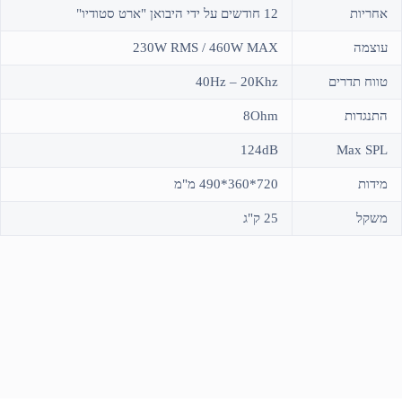
אחריות
12 חודשים על ידי היבואן "ארט סטודיו"
עוצמה
230W RMS / 460W MAX
טווח תדרים
40Hz – 20Khz
התנגדות
8Ohm
124dB
Max SPL
מידות
720*360*490 מ"מ
משקל
25 ק"ג