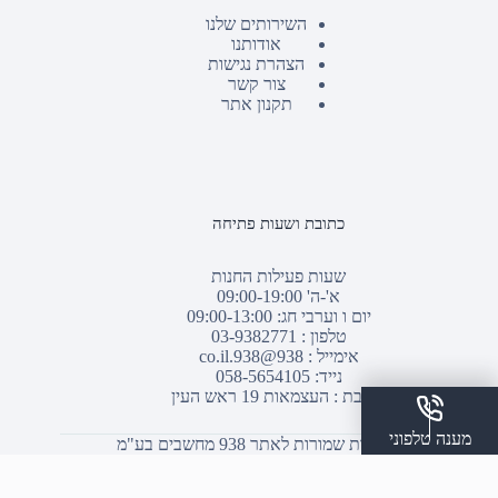
השירותים שלנו
אודותנו
הצהרת נגישות
צור קשר
תקנון אתר
כתובת ושעות פתיחה
שעות פעילות החנות
א'-ה' 09:00-19:00
יום ו וערבי חג: 09:00-13:00
טלפון :
03-9382771
אימייל :
938@938.co.il
נייד: 058-5654105
כתובת : העצמאות 19 ראש העין
מענה טלפוני
© כל הזכויות שמורות לאתר 938 מחשבים בע"מ