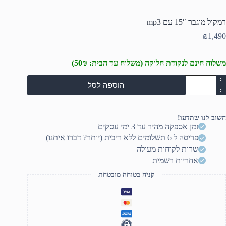
רמקול מוגבר 15″ עם mp3
₪
1,490
משלוח חינם לנקודת חלוקה (משלוח עד הבית: 50₪)
מות
הוספה לסל
ל
מקול
וגבר
15"
חשוב לנו שתדעו!
ם
זמן אספקה מהיר עד 3 ימי עסקים
mp
פריסה ל 6 תשלומים ללא ריבית (יותר? דברו איתנו)
שרות לקוחות מעולה
אחריות רשמית
קניה בטוחה מובטחת