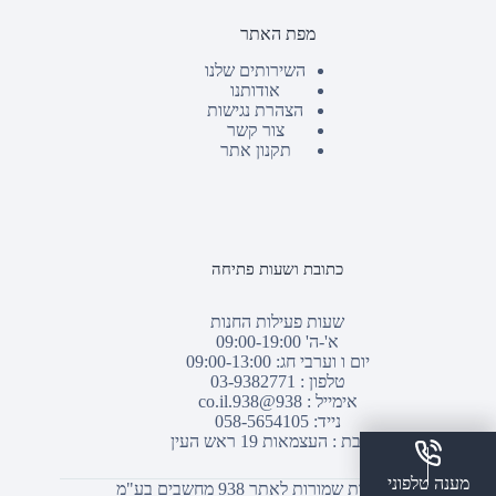
מפת האתר
השירותים שלנו
אודותנו
הצהרת נגישות
צור קשר
תקנון אתר
כתובת ושעות פתיחה
שעות פעילות החנות
א'-ה' 09:00-19:00
יום ו וערבי חג: 09:00-13:00
טלפון :
03-9382771
אימייל :
938@938.co.il
נייד: 058-5654105
כתובת : העצמאות 19 ראש העין
מענה טלפוני
© כל הזכויות שמורות לאתר 938 מחשבים בע"מ