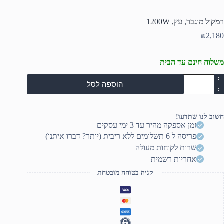
רמקול מוגבר, עץ, 1200W
₪
2,180
משלוח חינם עד הבית
מות
הוספה לסל
ל
מקול
וגבר,
ץ,
חשוב לנו שתדעו!
1200
זמן אספקה מהיר עד 3 ימי עסקים
פריסה ל 6 תשלומים ללא ריבית (יותר? דברו איתנו)
שרות לקוחות מעולה
אחריות רשמית
קניה בטוחה מובטחת