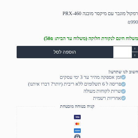
רמקול מוגבר עם מיקסר מובנה PRX-460
₪
990
משלוח חינם לנקודת חלוקה (משלוח עד הבית: 50₪)
מות
הוספה לסל
ל
מקול
וגבר
ם
חשוב לנו שתדעו!
יקסר
זמן אספקה מהיר עד 3 ימי עסקים
ובנה
פריסה ל 6 תשלומים ללא ריבית (יותר? דברו איתנו)
PRX
46
שרות לקוחות מעולה
אחריות רשמית
קניה בטוחה מובטחת