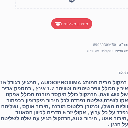
מחירון משלוחים
מק"ט:
8993030M50
קטגוריה:
רמקולים מוגברים
תיאור
רמקול מבית המותג AUDIOPROXIMA , המגיע בגודל 15
אינ’ץ הכולל וופר טיטניום וטוויטר 1.7 אינץ , בהספק אדיר
של 460 וואט, הרמקול כולל מיקסר מובנה הכולל אפקט
אקו לשירה,שליטה נפרדת לכל חיבור מיקרופון בכפתור
ווליום משלו, וכמובן בלוטוס מובנה ,חיבור אוקס , ושליטה
נפרד על כל ערוץ , אקולייזר 5 תדרים לכיוון הסאונד
,חיבור USB , חיבור AUX,הרמקול מגיע עם שלט לשליטה
על הנגן .