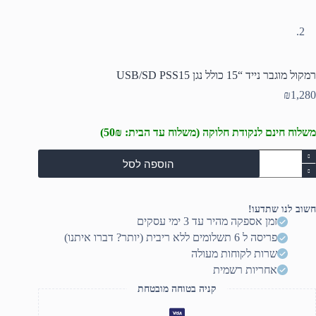
רמקול מוגבר נייד “15 כולל נגן USB/SD PSS15
₪
1,280
משלוח חינם לנקודת חלוקה (משלוח עד הבית: 50₪)
מות
הוספה לסל
ל
מקול
וגבר
ייד
חשוב לנו שתדעו!
"15
זמן אספקה מהיר עד 3 ימי עסקים
ולל
פריסה ל 6 תשלומים ללא ריבית (יותר? דברו איתנו)
גן
USB/S
שרות לקוחות מעולה
PSS1
אחריות רשמית
קניה בטוחה מובטחת