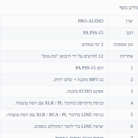
מידע נוסף
יצרן
PRO-AUDIO
דגם
PA PSS-15
זמן אספקה
2 ימי עסקים
אחריות
12 חודשים על ידי היבואן "טק-טופ"
1
דגם PA PSS-15
2
נגן MP3 מובנה + שלט רחוק.
3
אפקט ECHO מובנה.
4
כניסת מיקרופון בחיבור XLR / PL עם ווסת עוצמה.
5
כניסת LINE בחיבור XLR / RCA / PL עם ווסת עוצמה.
6
יציאת LINE כדי לחבר רמקולים נוספים.