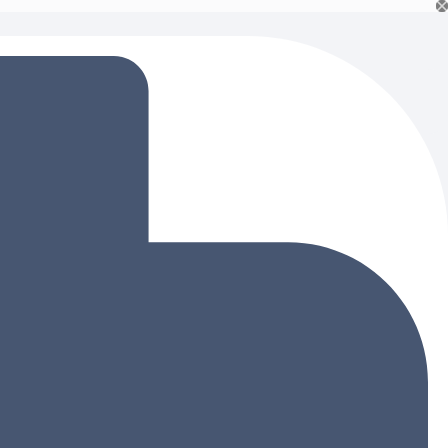
Ski
t
conten