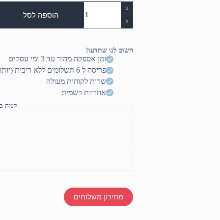
כמות
של
הוספה לסל
רמקול
מוגבר
כפול
15"
חשוב לנו שתדעו!
/
זמן אספקה מהיר עד 3 ימי עסקים
1800Watt
פריסה ל 6 תשלומים ללא ריבית (יותר? דברו איתנו)
,
גוף
שרות לקוחות מעולה
עץ
אחריות רשמית
קניה ב
מחירון משלוחים