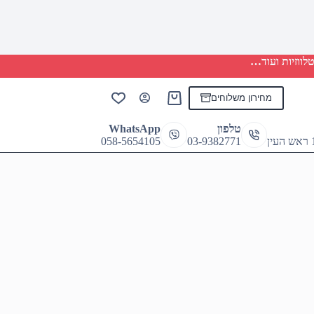
לווזיות ועוד…
מחירון משלוחים
Shopping
cart
טלפון
WhatsApp
058-5654105
03-9382771