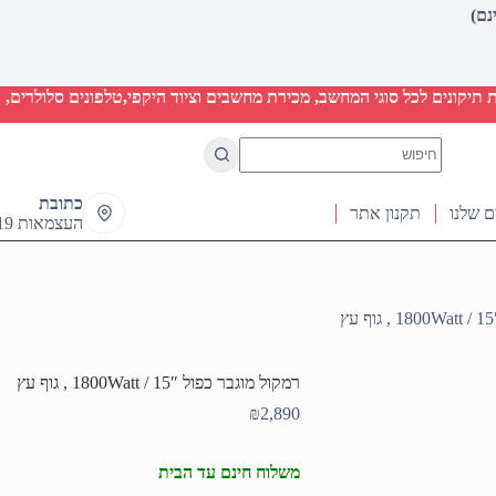
יקונים לכל סוגי המחשב, מכירת מחשבים וציוד היקפי,טלפונים סלולרים, ט
No
results
כתובת
ם שלנו
תקנון אתר
העצמאות 19 ראש העין
רמקול מוגבר כפול 15″ / 1800Watt , גוף עץ
₪
2,890
משלוח חינם עד הבית