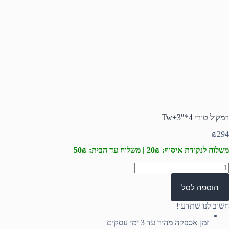
רמקול טורי 4*3″+Tw
₪
294
משלוח לנקודת איסוף: 20₪ | משלוח עד הבית: 50₪
מות
ל
מקול
הוספה לסל
ורי
4*3"+T
חשוב לנו שתדעו!
זמן אספקה מהיר עד 3 ימי עסקים