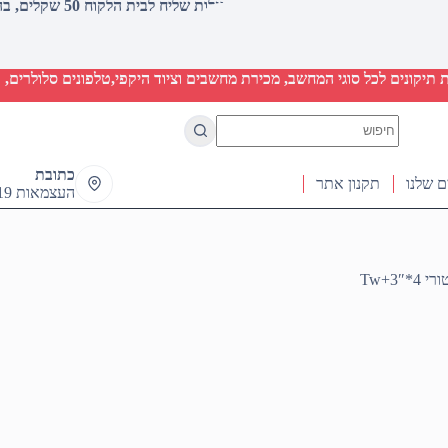
עלות שליח לבית הלקוח 50 שקלים, בהזמנות מעל 2000 שקלים ללא חיוב (חינם)
יקונים לכל סוגי המחשב, מכירת מחשבים וציוד היקפי,טלפונים סלולרים, ט
No
results
כתובת
ם שלנו
תקנון אתר
העצמאות 19 ראש העין
*3″+Tw