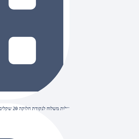
עלות משלוח לנקודת חלוקה 20 שקלים, בהזמנות מעל 500 שקלים ללא חיוב (חינם),