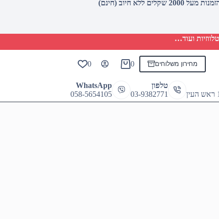
לווזיות ועוד…
0
0
מחירון משלוחים
Shopping
cart
טלפון
WhatsApp
058-5654105
03-9382771