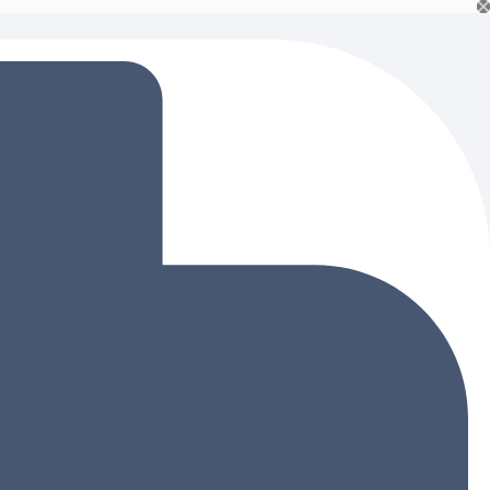
Ski
t
conten