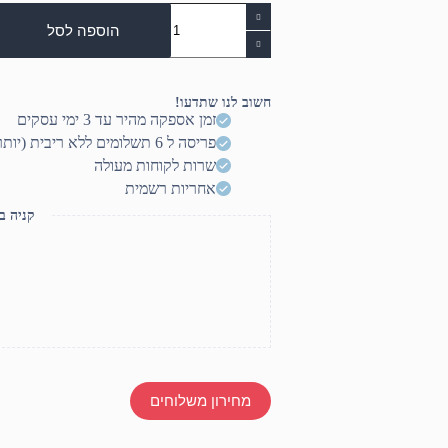
כמות
של
הוספה לסל
רמקול
ואוזניות
ביחידה
אחת
חשוב לנו שתדעו!
MH5
זמן אספקה מהיר עד 3 ימי עסקים
פריסה ל 6 תשלומים ללא ריבית (יותר? דברו איתנו)
שרות לקוחות מעולה
אחריות רשמית
קניה ב
מחירון משלוחים