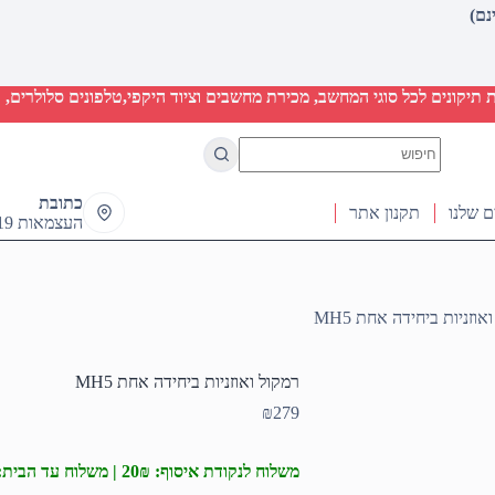
יקונים לכל סוגי המחשב, מכירת מחשבים וציוד היקפי,טלפונים סלולרים, ט
No
results
כתובת
ם שלנו
תקנון אתר
העצמאות 19 ראש העין
אוזניות ביחידה אחת MH5
רמקול ואוזניות ביחידה אחת MH5
₪
279
משלוח לנקודת איסוף: 20₪ | משלוח עד הבית: 50₪