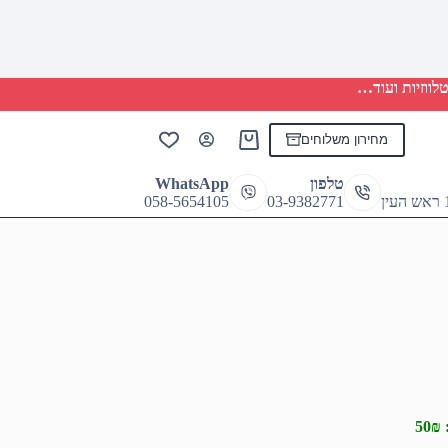
לווזיות ועוד…
מחירון משלוחים
Shopping
cart
טלפון
WhatsApp
058-5654105
03-9382771