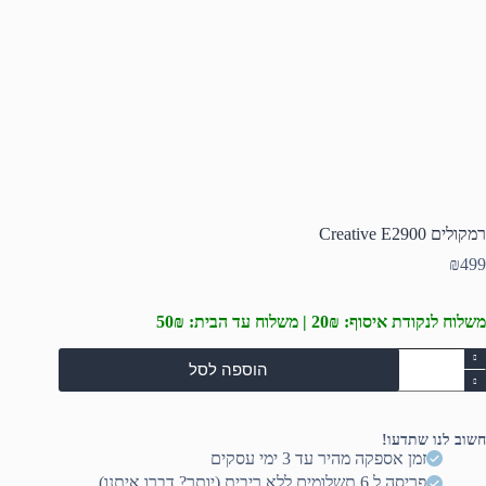
רמקולים Creative E2900
₪
499
משלוח לנקודת איסוף: 20₪ | משלוח עד הבית: 50₪
מות
הוספה לסל
ל
מקולים
Creativ
E290
חשוב לנו שתדעו!
זמן אספקה מהיר עד 3 ימי עסקים
פריסה ל 6 תשלומים ללא ריבית (יותר? דברו איתנו)