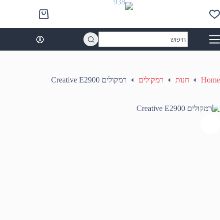
Ski
t
Shopping
conten
cart
No
results
Home
חנות
רמקולים
רמקולים Creative E2900