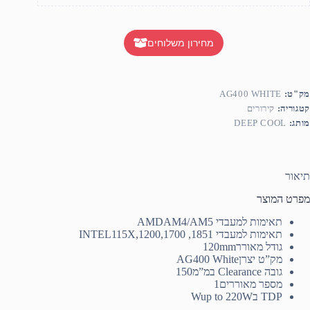
מחירון משלוחים
מק"ט:
AG400 WHITE
קטגוריה:
קירורים
מותג:
DEEP COOL
תיאור
מפרט המוצר
תאימות למעבדי AMD
AM4/AM5
תאימות למעבדי INTEL
115X,1200,1700 ,1851
גודל מאורר
120mm
מק”ט יצרן
AG400 White
גובה Clearance במ”מ
150
מספר מאוררים
1
TDP בW
up to 220W