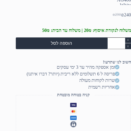
₪
240
₪
290
המחיר
המחיר
הנוכחי
המקורי
היה:
הוא:
משלוח לנקודת איסוף: 20₪ | משלוח עד הבית: 50₪
₪290.
₪240.
מות
הוספה לסל
ל
ירור
וויר
מעבד
חשוב לנו שתדעו!
DeepCoo
זמן אספקה מהיר עד 3 ימי עסקים
AG40
פריסה ל 6 תשלומים ללא ריבית (יותר? דברו איתנו)
Whit
220
שרות לקוחות מעולה
TD
אחריות רשמית
150m
RG
קניה בטוחה מובטחת