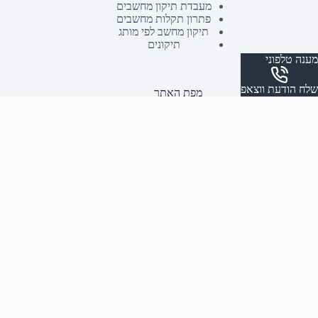
מעבדת תיקון מחשבים
פתרון תקלות מחשבים
תיקון מחשב לפי מותג
תיקונים
מענה טלפוני
שלח הודעת ווצאפ
מפת האתר
השירותים שלנו
אודותנו
הצהרת נגישות
צור קשר
תקנון אתר
כתובת ושעות פתיחה
שעות פעילות החנות
א'-ה' 09:00-19:00
יום ו וערבי חג: 09:00-13:00
טלפון :
03-9382771