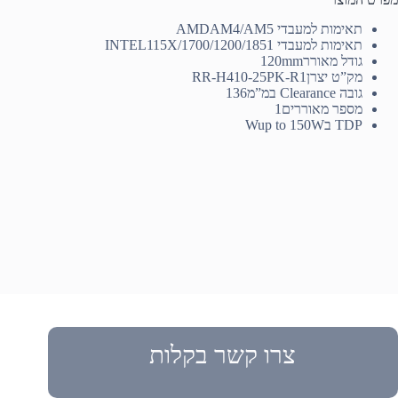
תאימות למעבדי AMD
AM4/AM5
תאימות למעבדי INTEL
115X/1700/1200/1851
גודל מאורר
120mm
מק”ט יצרן
RR-H410-25PK-R1
גובה Clearance במ”מ
136
מספר מאוררים
1
TDP בW
up to 150W
צרו קשר בקלות