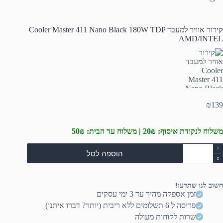
קירור אוויר למעבד Cooler Master 411 Nano Black 180W TDP
AMD/INTEL
₪
139
משלוח לנקודת איסוף: 20₪ | משלוח עד הבית: 50₪
מות
הוספה לסל
ל
ירור
וויר
מעבד
חשוב לנו שתדעו!
Coole
זמן אספקה מהיר עד 3 ימי עסקים
Maste
פריסה ל 6 תשלומים ללא ריבית (יותר? דברו איתנו)
41
Nan
שרות לקוחות מעולה