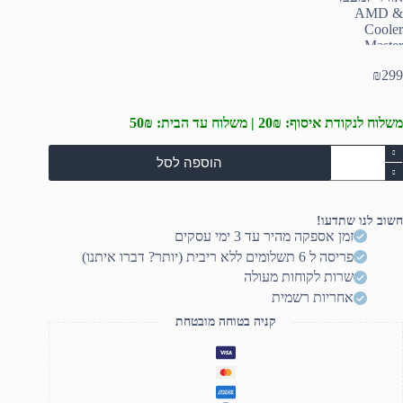
₪
299
משלוח לנקודת איסוף: 20₪ | משלוח עד הבית: 50₪
מות
הוספה לסל
ל
ירור
וויר
מעבד
חשוב לנו שתדעו!
AM
זמן אספקה מהיר עד 3 ימי עסקים
פריסה ל 6 תשלומים ללא ריבית (יותר? דברו איתנו)
Coole
Maste
שרות לקוחות מעולה
Hype
אחריות רשמית
H410
RG
קניה בטוחה מובטחת
Inte