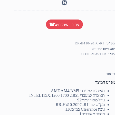
מחירון משלוחים
מק"ט:
RR-H410-20PC-R1
קטגוריה:
קירורים
מותג:
COOL-MASTER
תיאור
מפרט המוצר
תאימות למעבדי AMD
AM4/AM5
תאימות למעבדי INTEL
115X,1200,1700 ,1851
גודל מאורר
92mm
מק”ט יצרן
RR-H410-20PC-R1
גובה Clearance במ”מ
136
מספר מאוררים
1