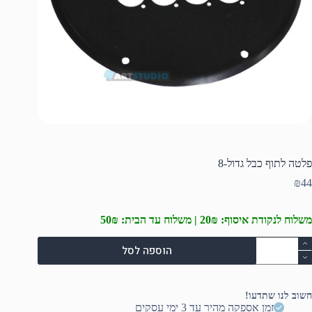
פלטה לתוף כבל גדול-8
₪
44
משלוח לנקודת איסוף: 20₪ | משלוח עד הבית: 50₪
מות
הוספה לסל
ל
לטה
תוף
בל
חשוב לנו שתדעו!
דול-8
זמן אספקה מהיר עד 3 ימי עסקים