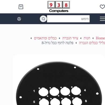
Ski
t
Shopping
conten
cart
No
results
Home
חנות
ציוד הגברה
כבלים ומתאמים
גלילי כבלים הגברה
פלטה לתוף כבל גדול-8