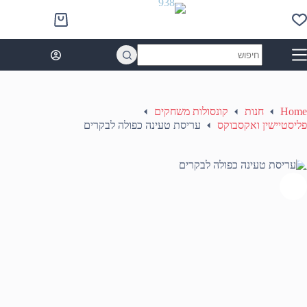
Ski
t
Shopping
conten
cart
No
results
Home
חנות
קונסולות משחקים
פליסטיישין ואקסבוקס
עריסת טעינה כפולה לבקרים