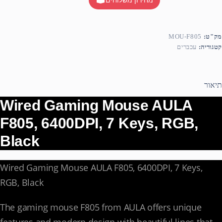
מק"ט:
MOU-F805
קטגוריה:
עכברים
תיאור
Wired Gaming Mouse AULA
F805, 6400DPI, 7 Keys, RGB,
Black
Wired Gaming Mouse AULA F805, 6400DPI, 7 Keys,
RGB, Black
The gaming mouse F805 from AULA offers unique
features and modern design with beautiful lines that