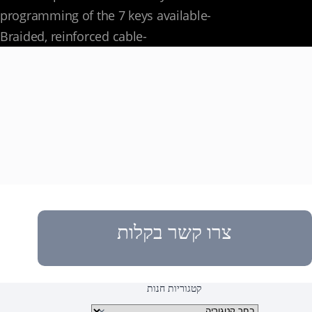
-programming of the 7 keys available
-Braided, reinforced cable
צרו קשר בקלות
קטגוריות חנות
קטגוריות מוצרים