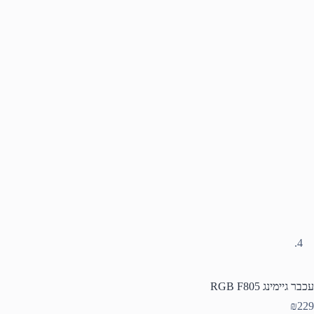
עכבר גיימינג RGB F805
₪
229