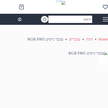
Ski
t
Shopping
conten
cart
No
results
Home
חנות
עכברים
עכבר גיימינג RGB F805