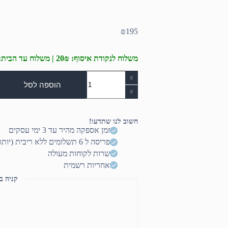
₪
195
משלוח לנקודת איסוף: 20₪ | משלוח עד הבית: 50₪
כמות
של
הוספה לסל
עכבר
גיימינג
שחור
Logitech
חשוב לנו שתדעו!
G102
זמן אספקה מהיר עד 3 ימי עסקים
LIGHTSYNC
פריסה ל 6 תשלומים ללא ריבית (יותר? דברו איתנו)
שרות לקוחות מעולה
אחריות רשמית
קניה ב