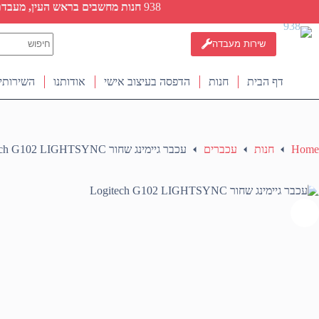
Ski
938
חנות מחשבים בראש העין, מעבדת ת
t
conten
No
שירות מעבדה
results
דף הבית
חנות
הדפסה בעיצוב אישי
אודותנו
השירותי
Home
חנות
עכברים
עכבר גיימינג שחור Logitech G102 LIGHTSYNC