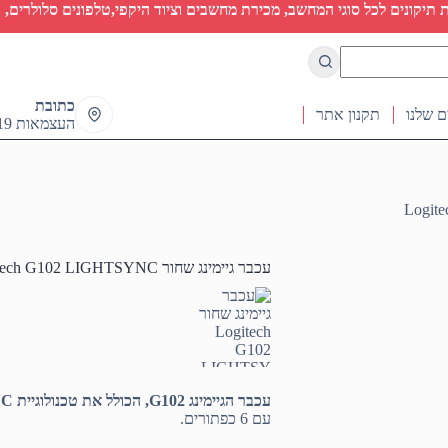
יקונים לכל סוגי המחשב, מכירת מחשבים וציוד היקפי,טלפונים סלולרים, ט
כתובת
ם שלנו
תקנון אתר
העצמאות 19 ראש העין
עכבר גיימינג שחור Logitech G102 LIGHTSYNC
עכבר הגיימינג G102, הכולל את טכנולוגיית LIGHTSYNC!
עם 6 כפתורים.