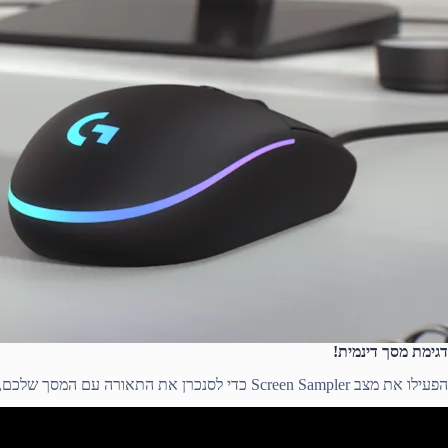
דגימת מסך דינמית!
הפעילו את מצב Screen Sampler כדי לסנכרן את התאורה עם המסך שלכם, ולגרום לכך שהעכבר ירגיש כחלק מהמשחק עצמו.