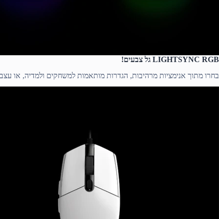
LIGHTSYNC RGB גל צבעים!
בחרו מתוך אנימציות מרהיבות, הגדרות מותאמות למשחקים ולמדיה, או עצבו בעצמכם מתוך כ-16.8 מיליון צ