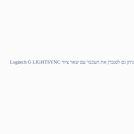
בחרו צבע אחד, ערבבו עד שלושה צבעים, בחרו אנימציית פריסט מהנה או עצבו בעצמכם! כוונו את ההגדרות עד שיתאימו בדיוק לדמות או לציוד שלכם. ניתן גם לסנכרן את העכבר עם שאר ציוד Logitech G LIGHTSYNC