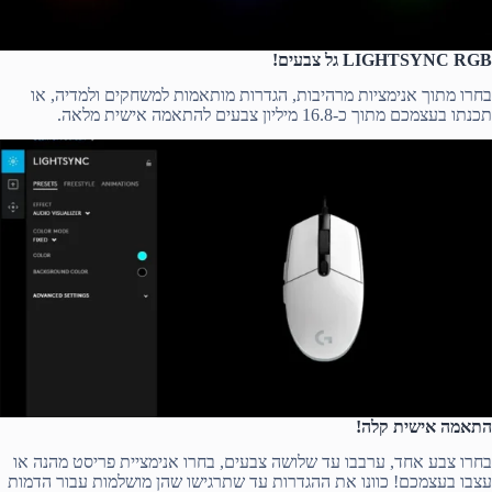
LIGHTSYNC RGB גל צבעים!
בחרו מתוך אנימציות מרהיבות, הגדרות מותאמות למשחקים ולמדיה, או
תכנתו בעצמכם מתוך כ-16.8 מיליון צבעים להתאמה אישית מלאה.
התאמה אישית קלה!
בחרו צבע אחד, ערבבו עד שלושה צבעים, בחרו אנימציית פריסט מהנה או
עצבו בעצמכם! כוונו את ההגדרות עד שתרגישו שהן מושלמות עבור הדמות