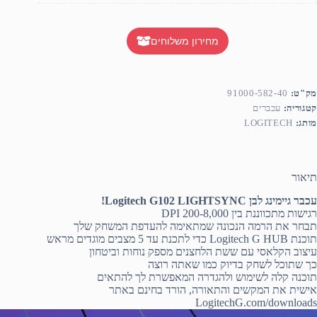
מחירון משלוחים
מק"ט:
91000-582-40
קטגוריה:
עכברים
מותג:
LOGITECH
תיאור
עכבר גיימינג לבן Logitech G102 LIGHTSYNC!
רגישות מתכווננת בין 200-8,000 DPI
תבחר את הרמה הנכונה שמתאימה להעדפת המשחק שלך
תוכנת Logitech G HUB כדי לתכנת עד 5 מצבים מוגדים מראש
עיצוב הקלאסי עם ששת הלחצנים מספק נוחות וביטחון
כך שתוכל לשחק בדיוק כמו שאתה רוצה
תוכנה קלה לשימוש ולהגדרה המאפשרת לך להתאים
אישית את המקשים והתאורה, הורד בחינם באתר
LogitechG.com/downloads