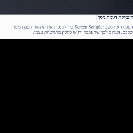
דינמיקת דגימת מסך!
הפעילו את מצב Screen Sampler כדי לסנכרן את התאורה עם המסך
שלכם, ולגרום לכך שהעכבר ירגיש כחלק מהמשחק עצמו.