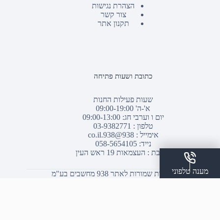
הצהרת נגישות
צור קשר
תקנון אתר
כתובת ושעות פתיחה
שעות פעילות החנות
א'-ה' 09:00-19:00
יום ו וערבי חג: 09:00-13:00
טלפון :
03-9382771
אימייל :
938@938.co.il
נייד: 058-5654105
כתובת : העצמאות 19 ראש העין
מענה טלפוני
© כל הזכויות שמורות לאתר 938 מחשבים בע"מ
שלח הודעת ווצאפ