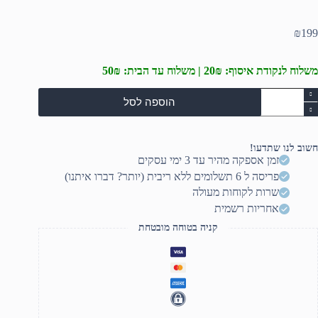
₪
199
משלוח לנקודת איסוף: 20₪ | משלוח עד הבית: 50₪
מות
הוספה לסל
ל
כבר
יימינג
בן
חשוב לנו שתדעו!
Logitec
זמן אספקה מהיר עד 3 ימי עסקים
G10
פריסה ל 6 תשלומים ללא ריבית (יותר? דברו איתנו)
LIGHTSYN
שרות לקוחות מעולה
אחריות רשמית
קניה בטוחה מובטחת