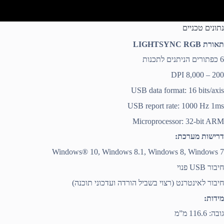
נתונים טכניים
תאורת LIGHTSYNC RGB
6 כפתורים הניתנים לתכנות
200 – 8,000 DPI
USB data format: 16 bits/axis
USB report rate: 1000 Hz 1ms
Microprocessor: 32-bit ARM
דרישות מערכת:
Windows® 10, Windows 8.1, Windows 8, Windows 7
חיבור USB פנוי
חיבור לאינטרנט (רצוי בשביל הורדה ועדכוני תוכנה)
מידות:
גובה: 116.6 מ”מ