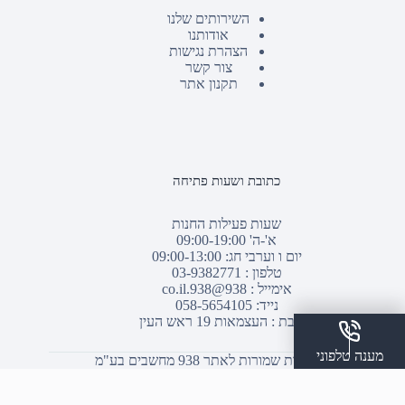
השירותים שלנו
אודותנו
הצהרת נגישות
צור קשר
תקנון אתר
כתובת ושעות פתיחה
שעות פעילות החנות
א'-ה' 09:00-19:00
יום ו וערבי חג: 09:00-13:00
טלפון :
03-9382771
אימייל :
938@938.co.il
נייד: 058-5654105
כתובת : העצמאות 19 ראש העין
מענה טלפוני
© כל הזכויות שמורות לאתר 938 מחשבים בע"מ