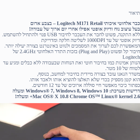
תיאור
כבר אלחוטי איכותי Logitech M171 Retail – בצבע אדום
בעל עיצוב נוח ודיוק אופטי אפילו אחרי יום ארוך של עבודה!
ללא התקנה, פשוט לחבר את העכבר לחיבור USB פנוי ולהתחיל להשתמש.
דיוק אופטי של עד 1000DPI לשליטה חלקה ומדוייקת
המאפשרת לכם לערוך את המסמכים ולנווט באינטרנט בצורה יעילה יותר.
חיבור קל ופשוט (Plug and Play) בזכות התדר האלחוטי 2.4GHz של
Logitech
הנותן אמינות כמו בחיבור חוטי ואת הנוחות שבעבודה ללא כבלים ומגיע עד
לטווח של 10 מטר.
משדר הנאנו עובד בצורה מיידית בחיבור למחשב, בנוסף,
הוא קטן מספיק בכדי שלא תאלצו להוציא אותו ולאבד אותו.
כפתור כיבוי מאפשר חיי סוללה ארוכים של עד 12 חודשים.
דרישות מערכת: Windows® 7, Windows 8, Windows 10 ומעלה
Mac OS® X 10.8 Chrome OS™ Linux® kernel 2.6+ ומעלה!