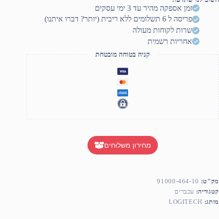
M17
זמן אספקה מהיר עד 3 ימי עסקים
Retai
פריסה ל 6 תשלומים ללא ריבית (יותר? דברו איתנו)
צבע
שרות לקוחות מעולה
דום
אחריות רשמית
קניה בטוחה מובטחת
מחירון משלוחים
מק"ט:
91000-464-10
קטגוריה:
עכברים
מותג:
LOGITECH