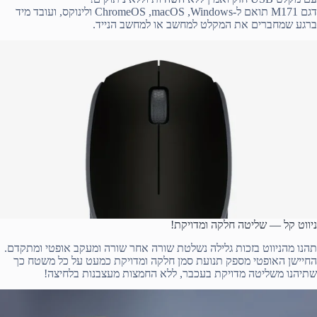
דגם M171 תואם ל-Windows, ‏macOS, ‏ChromeOS ולינוקס, ועובד מיד
ברגע שמחברים את המקלט למחשב או למחשב הנייד.
ניווט קל — שליטה חלקה ומדויקת!
תהנו מהניווט בזכות גלילה נשלטת שורה אחר שורה ומעקב אופטי ומתקדם.
החיישן האופטי מספק תנועת סמן חלקה ומדויקת כמעט על כל משטח כך
שתיהנו משליטה מדויקת בעכבר, ללא החמצות מעצבנות בלחיצה!