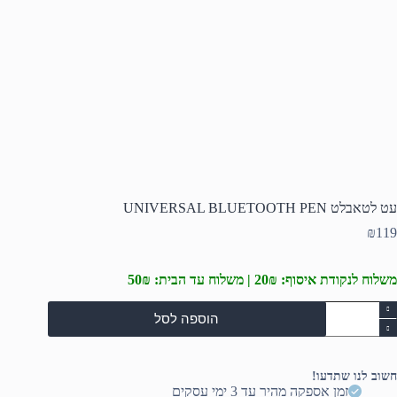
עט לטאבלט UNIVERSAL BLUETOOTH PEN
₪
119
משלוח לנקודת איסוף: 20₪ | משלוח עד הבית: 50₪
מות
הוספה לסל
ל
ט
טאבלט
UNIVERSA
חשוב לנו שתדעו!
BLUETOOT
זמן אספקה מהיר עד 3 ימי עסקים