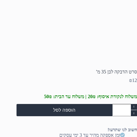
סרט הדבקה לבן 35 מ’
₪
12
משלוח לנקודת איסוף: 20₪ | משלוח עד הבית: 50₪
מות
הוספה לסל
ל
רט
דבקה
בן
חשוב לנו שתדעו!
3
זמן אספקה מהיר עד 3 ימי עסקים