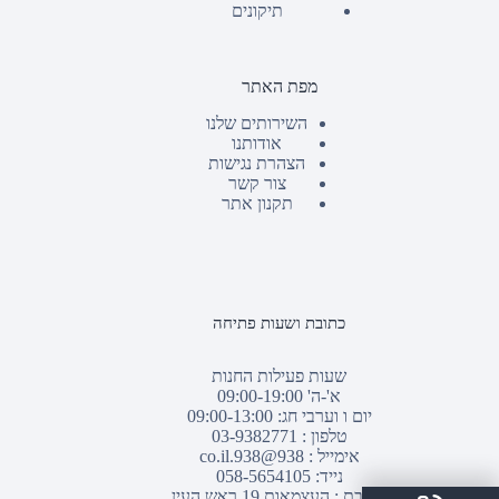
תיקונים
מפת האתר
השירותים שלנו
אודותנו
הצהרת נגישות
צור קשר
תקנון אתר
כתובת ושעות פתיחה
שעות פעילות החנות
א'-ה' 09:00-19:00
יום ו וערבי חג: 09:00-13:00
טלפון :
03-9382771
אימייל :
938@938.co.il
נייד: 058-5654105
כתובת : העצמאות 19 ראש העין