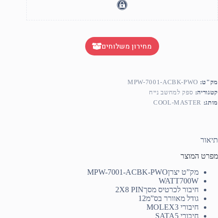
מחירון משלוחים
מק"ט:
MPW-7001-ACBK-PWO
קטגוריה:
ספק למחשב נייח
מותג:
COOL-MASTER
תיאור
מפרט המוצר
מק”ט יצרן
MPW-7001-ACBK-PWO
WATT
700W
חיבור לכרטיס מסך
2X8 PIN
גודל מאוורר בס”מ
12
חיבורי MOLEX
3
חיבורי SATA
5