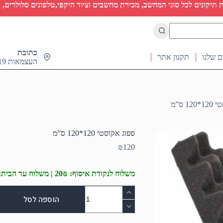
יקונים לכל סוגי המחשב, מכירת מחשבים וציוד היקפי,טלפונים סלולרים, ט
כתובת
ם שלנו
תקנון אתר
העצמאות 19 ראש העין
1 ס”מ
ספוג אקוסטי 120*120 ס”מ
₪
120
משלוח לנקודת איסוף: 20₪ | משלוח עד הבית: 50₪
כמות
של
הוספה לסל
ספוג
אקוסטי