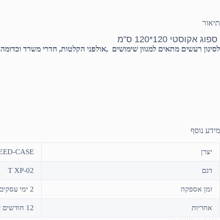
תיאור
ספוג אקוסטי 120*120 ס”מ
לסינון רעשים מתאים למגוון שימושים ,אולפני הקלטות, חדרי משרד וכדומה
מידע נוסף
יצרן
EED-CASE
דגם
T XP-02
זמן אספקה
2 ימי עסקים או איסוף עצמי
אחריות
12 חודשים על ידי היבואן "ארט סטודיו"