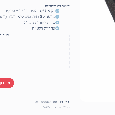
120*120
ס"מ
חשוב לנו שתדעו!
זמן אספקה מהיר עד 3 ימי עסקים
פריסה ל 6 תשלומים ללא ריבית (יותר? דברו איתנו)
שרות לקוחות מעולה
אחריות רשמית
קניה ב
מחירון
מק"ט:
8999090S1001
קטגוריה:
ציוד לאולפן