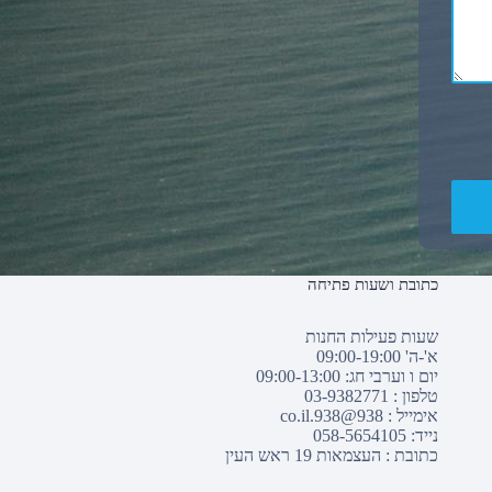
כתובת ושעות פתיחה
שעות פעילות החנות
א'-ה' 09:00-19:00
יום ו וערבי חג: 09:00-13:00
טלפון :
03-9382771
אימייל :
938@938.co.il
נייד: 058-5654105
כתובת : העצמאות 19 ראש העין