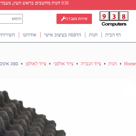
Ski
938
חנות מחשבים בראש העין, מעבדת ת
t
conten
No
שירות מעבדה
results
דף הבית
חנות
הדפסה בעיצוב אישי
אודותנו
השירותי
Home
חנות
ציוד הגברה
ציוד אולפני
ציוד לאולפן
ספוג אקוסטי 120*20