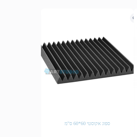
ספוג אקוסטי 60*60 ס”מ
150 DT Beyerdynamic