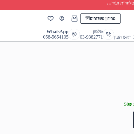
לווזיות ועוד…
מחירון משלוחים
Shopping
cart
טלפון
WhatsApp
058-5654105
03-9382771