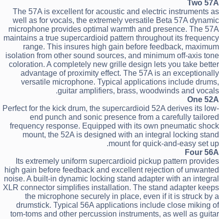
Two 57A
The 57A is excellent for acoustic and electric instruments as
well as for vocals, the extremely versatile Beta 57A dynamic
microphone provides optimal warmth and presence. The 57A
maintains a true supercardioid pattern throughout its frequency
range. This insures high gain before feedback, maximum
isolation from other sound sources, and minimum off-axis tone
coloration. A completely new grille design lets you take better
advantage of proximity effect. The 57A is an exceptionally
versatile microphone. Typical applications include drums,
guitar amplifiers, brass, woodwinds and vocals.
One 52A
Perfect for the kick drum, the supercardioid 52A derives its low-
end punch and sonic presence from a carefully tailored
frequency response. Equipped with its own pneumatic shock
mount, the 52A is designed with an integral locking stand
mount for quick-and-easy set up.
Four 56A
Its extremely uniform supercardioid pickup pattern provides
high gain before feedback and excellent rejection of unwanted
noise. A built-in dynamic locking stand adapter with an integral
XLR connector simplifies installation. The stand adapter keeps
the microphone securely in place, even if it is struck by a
drumstick. Typical 56A applications include close miking of
tom-toms and other percussion instruments, as well as guitar