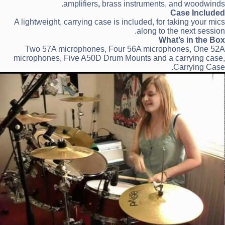
amplifiers
,
brass instruments, and woodwinds.
Case Included
A lightweight, carrying case is included, for taking your mics
along to the next session.
What’s in the Box
Two 57A microphones, Four 56A microphones, One 52A
microphones, Five A50D Drum Mounts and a carrying case,
Carrying Case.