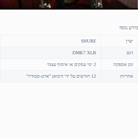
מידע נוסף
יצרן
SHURE
דגם
DMK7 XLR
זמן אספקה
2 ימי עסקים או איסוף עצמי
אחריות
12 חודשים על ידי היבואן "ארט-סטודיו"