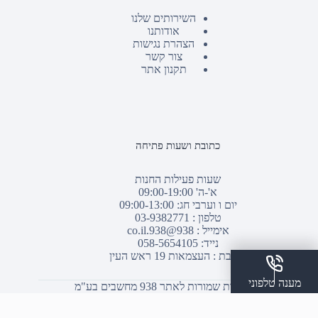
השירותים שלנו
אודותנו
הצהרת נגישות
צור קשר
תקנון אתר
כתובת ושעות פתיחה
שעות פעילות החנות
א'-ה' 09:00-19:00
יום ו וערבי חג: 09:00-13:00
טלפון :
03-9382771
אימייל :
938@938.co.il
נייד: 058-5654105
כתובת : העצמאות 19 ראש העין
מענה טלפוני
© כל הזכויות שמורות לאתר 938 מחשבים בע"מ