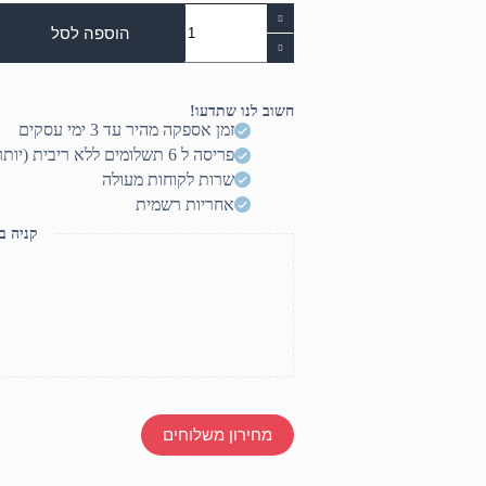
כמות
של
הוספה לסל
סט
מיקרופונים
להקלטת
תופים
חשוב לנו שתדעו!
זמן אספקה מהיר עד 3 ימי עסקים
פריסה ל 6 תשלומים ללא ריבית (יותר? דברו איתנו)
שרות לקוחות מעולה
אחריות רשמית
קניה ב
מחירון משלוחים