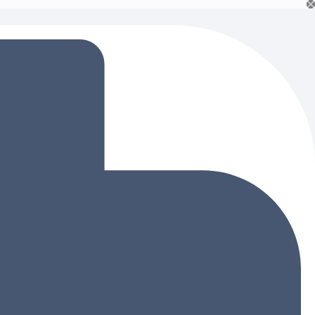
Ski
t
conten