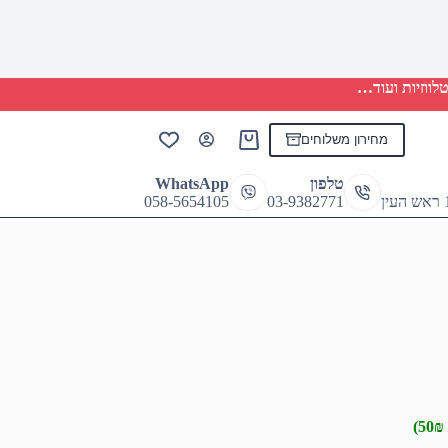
לווזיות ועוד…
מחירון משלוחים
Shopping
cart
טלפון
WhatsApp
058-5654105
03-9382771