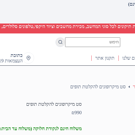
יקונים לכל סוגי המחשב, מכירת מחשבים וציוד היקפי,טלפונים סלולרים, ט
No
results
כתובת
ם שלנו
תקנון אתר
העצמאות 19 ראש העין
ר
סט מיקרופונים להקלטת תופים
סט מיקרופונים להקלטת תופים
₪
990
משלוח חינם לנקודת חלוקה (משלוח עד הבית: 50₪)