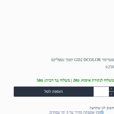
סטרימר GD2 DCOLOR תומך נטפליקס
₪
250
משלוח לנקודת איסוף: 20₪ | משלוח עד הבית: 50₪
מות
הוספה לסל
ל
טרימר
GD
DCOLO
חשוב לנו שתדעו!
ומך
זמן אספקה מהיר עד 3 ימי עסקים