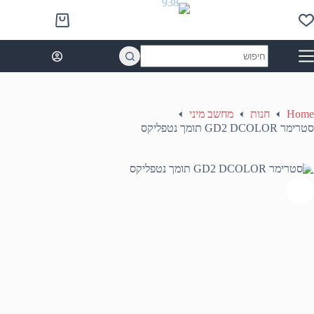
Ski
t
Shopping
conten
cart
No
results
Home
חנות
מחשב מיני
סטרימר GD2 DCOLOR תומך נטפליקס