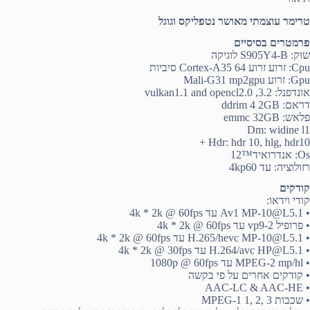
טרימר עוצמתי מאושר נטפליקס וגוגל
פרמטרים בסיסיים
שוּק: S905Y4-B לוגיקה
Cpu: זרוע זרוע Cortex-A35 64 סיביות
Gpu: זרוע Mali-G31 mp2gpu
אונדפנל: 3.2, vulkan1.1 and opencl2.0
דראם: ddrim 4 2GB
פלאש: emmc 32GB
Dm: widine l1
Hdr: hdr 10, hlg, hdr10 +
Os: אנדרואיד™12
רזולוציה: עד 4kp60
קודקים
קודי וידאו:
• Av1 MP-10@L5.1 עד 4k * 2k @ 60fps
• פרופיל vp9-2 עד 4k * 2k @ 60fps
• H.265/hevc MP-10@L5.1 עד 4k * 2k @ 60fps
• H.264/avc HP@L5.1 עד 4k * 2k @ 30fps
• MPEG-2 mp/hl עד 1080p @ 60fps
• קודקים אחרים על פי בקשה
• AAC-LC & AAC-HE
• שכבות MPEG-1 1, 2, 3