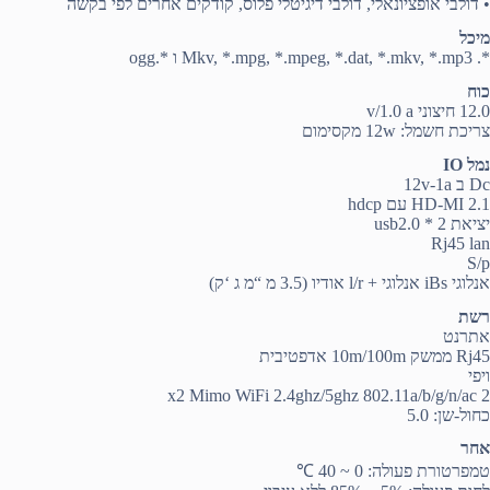
• דולבי אופציונאלי, דולבי דיגיטלי פלוס, קודקים אחרים לפי בקשה
מיכל
*. Mkv, *.mpg, *.mpeg, *.dat, *.mkv, *.mp3 ו *.ogg
כוח
12.0 חיצוני v/1.0 a
צריכת חשמל: 12w מקסימום
נמל IO
Dc ב 12v-1a
HD-MI 2.1 עם hdcp
יציאת usb2.0 * 2
Rj45 lan
S/p
אנלוגי iBs אנלוגי + l/r אודיו (3.5 מ “מ ג ‘ק)
רשת
אתרנט
Rj45 ממשק 10m/100m אדפטיבית
ויפי
2 x2 Mimo WiFi 2.4ghz/5ghz 802.11a/b/g/n/ac
כחול-שן: 5.0
אחר
טמפרטורת פעולה: 0 ~ 40 ℃