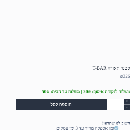
סטנד תאורה T-BAR
₪
326
משלוח לנקודת איסוף: 20₪ | משלוח עד הבית: 50₪
מות
הוספה לסל
ל
טנד
אורה
T
חשוב לנו שתדעו!
BA
זמן אספקה מהיר עד 3 ימי עסקים