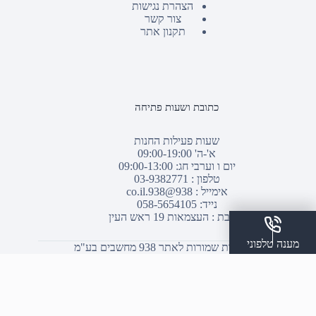
הצהרת נגישות
צור קשר
תקנון אתר
כתובת ושעות פתיחה
שעות פעילות החנות
א'-ה' 09:00-19:00
יום ו וערבי חג: 09:00-13:00
טלפון :
03-9382771
אימייל :
938@938.co.il
נייד: 058-5654105
כתובת : העצמאות 19 ראש העין
מענה טלפוני
© כל הזכויות שמורות לאתר 938 מחשבים בע"מ
שלח הודעת ווצאפ