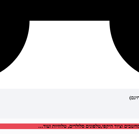
בים וציוד היקפי,טלפונים סלולרים, טלווזיות ועוד…