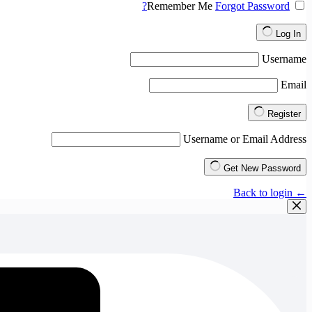
Remember Me
Forgot Password?
Log In
Username
Email
Register
Username or Email Address
Get New Password
← Back to login