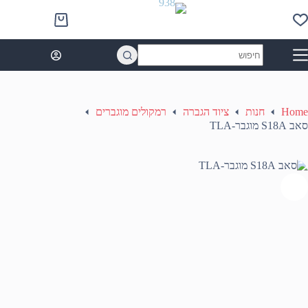
Ski
t
Shopping
conten
cart
No
results
Home
חנות
ציוד הגברה
רמקולים מוגברים
סאב S18A מוגבר-TLA