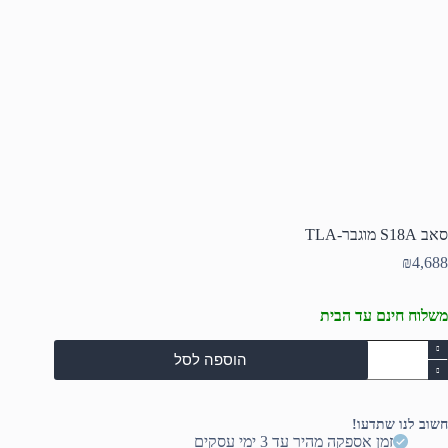
סאב S18A מוגבר-TLA
₪
4,688
משלוח חינם עד הבית
מות
הוספה לסל
ל
אב
S18
וגבר-
חשוב לנו שתדעו!
TL
זמן אספקה מהיר עד 3 ימי עסקים