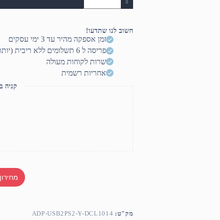
מתאםY
בין
USB
לעכבר
חשוב לנו שתדעו!
ומקלדת
זמן אספקה מהיר עד 3 ימי עסקים
פריסה ל 6 תשלומים ללא ריבית (יותר? דברו איתנו)
שרות לקוחות מעולה
אחריות רשמית
קניה ב
מחירון
מק"ט:
ADP-USB2PS2-Y-DCL1014