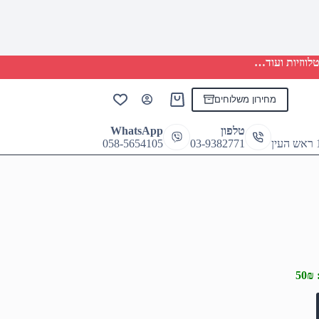
לווזיות ועוד…
מחירון משלוחים
Shopping
cart
טלפון
WhatsApp
058-5654105
03-9382771