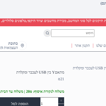
יקונים לכל סוגי המחשב, מכירת מחשבים וציוד היקפי,טלפונים סלולרים, ט
No
results
כתובת
ם שלנו
תקנון אתר
העצמאות 19 ראש העין
מתאםY בין USB לעכבר ומקלדת
₪
21
משלוח לנקודת איסוף: 20₪ | משלוח עד הבית: 50₪
כמות
של
הוספה לסל