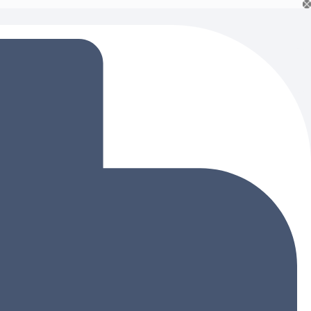
Ski
t
conten