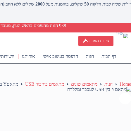
עלות שליח לבית הלקוח 50 שקלים, בהזמנות מעל 2000 שקלים ללא חיוב (חינם)
938
חנות מחשבים בראש העין, מעבדת ת
שירות מעבדה
דף הבית
חנות
הדפסה בעיצוב אישי
אודותנו
השירותי
Home
חנות
מתאמים שונים
מתאמים בחיבור USB
מתאםY בין USB לעכבר ומקלדת