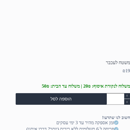
משטח לעכבר
₪
19
משלוח לנקודת איסוף: 20₪ | משלוח עד הבית: 50₪
מות
הוספה לסל
ל
שטח
עכבר
חשוב לנו שתדעו!
זמן אספקה מהיר עד 3 ימי עסקים
פריסה ל 6 תשלומים ללא ריבית (יותר? דברו איתנו)