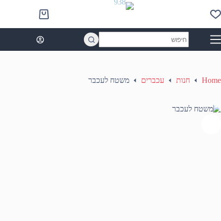
Ski
t
Shopping
conten
cart
No
results
Home
חנות
עכברים
משטח לעכבר