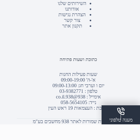
השירותים שלנו
אודותנו
הצהרת נגישות
צור קשר
תקנון אתר
כתובת ושעות פתיחה
שעות פעילות החנות
א'-ה' 09:00-19:00
יום ו וערבי חג: 09:00-13:00
טלפון :
03-9382771
אימייל :
938@938.co.il
נייד: 058-5654105
כתובת : העצמאות 19 ראש העין
מענה טלפוני
© כל הזכויות שמורות לאתר 938 מחשבים בע"מ
שלח הודעת ווצאפ