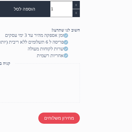
כמות
של
הוספה לסל
משדר
תוסף
לגיטרה
Shure
חשוב לנו שתדעו!
BLX14E/CVL
זמן אספקה מהיר עד 3 ימי עסקים
פריסה ל 6 תשלומים ללא ריבית (יותר? דברו איתנו)
שרות לקוחות מעולה
אחריות רשמית
קניה ב
מחירון משלוחים