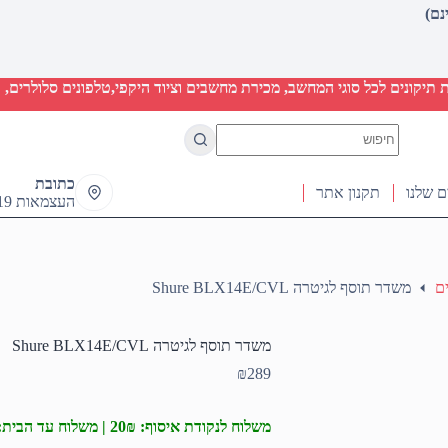
יקונים לכל סוגי המחשב, מכירת מחשבים וציוד היקפי,טלפונים סלולרים, ט
No
results
כתובת
ם שלנו
תקנון אתר
העצמאות 19 ראש העין
ם
משדר תוסף לגיטרה Shure BLX14E/CVL
משדר תוסף לגיטרה Shure BLX14E/CVL
₪
289
משלוח לנקודת איסוף: 20₪ | משלוח עד הבית: 50₪