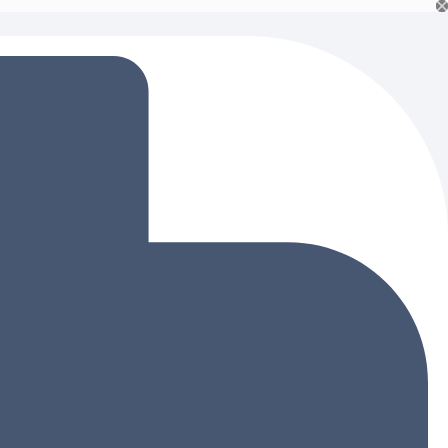
Ski
t
conten