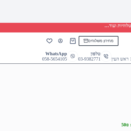
לווזיות ועוד…
מחירון משלוחים
Shopping
cart
טלפון
WhatsApp
058-5654105
03-9382771