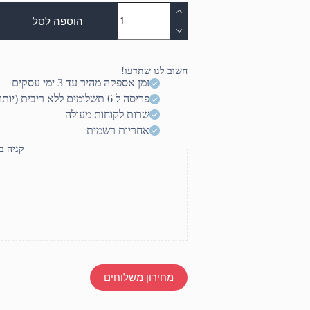
כמות
של
הוספה לסל
מקרן
קול
SBW-
220
חשוב לנו שתדעו!
PURE
זמן אספקה מהיר עד 3 ימי עסקים
ACOUSTICS
פריסה ל 6 תשלומים ללא ריבית (יותר? דברו איתנו)
שרות לקוחות מעולה
אחריות רשמית
קניה ב
מחירון משלוחים