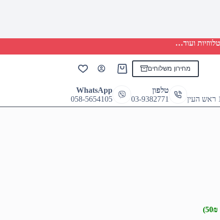
לווזיות ועוד…
מחירון משלוחים
Shopping
cart
טלפון
WhatsApp
058-5654105
03-9382771