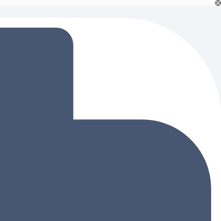
Ski
t
conten