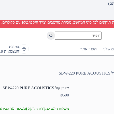
יקונים לכל סוגי המחשב, מכירת מחשבים וציוד היקפי,טלפונים סלולרים, ט
No
results
כתובת
ם שלנו
תקנון אתר
העצמאות 19 ראש העין
SBW-220
מקרן קול SBW-220 PURE ACOUSTICS
₪
590
משלוח חינם לנקודת חלוקה (משלוח עד הבית: 50₪)