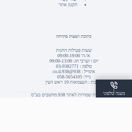
תקנון אתר
כתובת ושעות פתיחה
שעות פעילות החנות
א'-ה' 09:00-19:00
יום ו וערבי חג: 09:00-13:00
טלפון :
03-9382771
אימייל :
938@938.co.il
נייד: 058-5654105
כתובת : העצמאות 19 ראש העין
מענה טלפוני
© כל הזכויות שמורות לאתר 938 מחשבים בע"מ
שלח הודעת ווצאפ