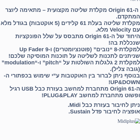
ה-Origin 61 מקלדת שליטה מקצועית – מתאימה ליוצר
המתקדם.
מקלדת שליטה בעלת 61 קלידים (5 אוקטבות) בגודל מלא
עם Velocity מלא.
היחוד של ה-Origin 61 מתבסס על שלל הפונקציות
שנכללת בה!
למקלדת-8 “נובים” (פוטנציומטרים) ו-Up Fader 9
שניתנים לתכנות לשליטה על תוכנות המוסיקה שלכם!
למקלדת 2 גלגלות השולטות על “pitch” ו-“modulation”
(גובה צליל).
בנוסף ניתן לברור בין האוקטבות ע”י שימוש בכפתורי ה-
UP&DOWN!
ה-Origin 61 מתחברת למחשב בעזרת כבל USB רגיל
ופשוט מתחברת למחשב PLUG&PLAY!
ניתן לחיבור בעזרת כבל Midi.
אופציה לחיבור פדל Sustain.