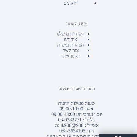
תיקונים
מפת האתר
השירותים שלנו
אודותנו
הצהרת נגישות
צור קשר
תקנון אתר
כתובת ושעות פתיחה
שעות פעילות החנות
א'-ה' 09:00-19:00
יום ו וערבי חג: 09:00-13:00
טלפון :
03-9382771
אימייל :
938@938.co.il
נייד: 058-5654105
כתובת : העצמאות 19 ראש העין