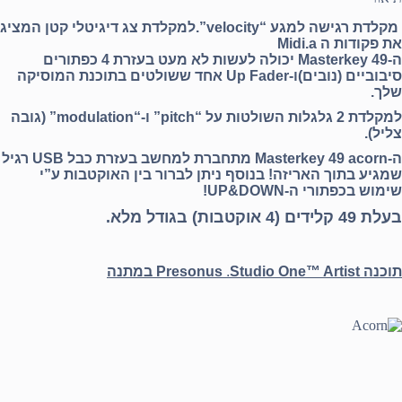
מקלדת רגישה למגע “velocity”.למקלדת צג דיגיטלי קטן המציג
את פקודות ה Midi.a
ה-Masterkey 49 יכולה לעשות לא מעט בעזרת 4 כפתורים
סיבוביים (נובים)ו-Up Fader אחד ששולטים בתוכנת המוסיקה
שלך.
למקלדת 2 גלגלות השולטות על “pitch” ו-“modulation” (גובה
צליל).
ה-Masterkey 49 acorn מתחברת למחשב בעזרת כבל USB רגיל
שמגיע בתוך האריזה! בנוסף ניתן לברור בין האוקטבות ע”י
שימוש בכפתורי ה-UP&DOWN!
בעלת 49 קלידים (4 אוקטבות) בגודל מלא.
תוכנה Presonus
Studio One™ Artist במתנה
.