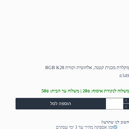
מקלדת מכנית קטנה, אלחוטית וקווית RGB K28
₪
349
משלוח לנקודת איסוף: 20₪ | משלוח עד הבית: 50₪
מות
הוספה לסל
ל
קלדת
כנית
טנה,
חשוב לנו שתדעו!
לחוטית
זמן אספקה מהיר עד 3 ימי עסקים