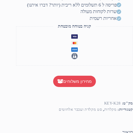
קווית
פריסה ל 6 תשלומים ללא ריבית (יותר? דברו איתנו)
RG
K2
שרות לקוחות מעולה
אחריות רשמית
קניה בטוחה מובטחת
מחירון משלוחים
מק"ט:
KEY-K28
קטגוריות:
מקלדות
,
סט מקלדת ועכבר אלחוטים
תיאור