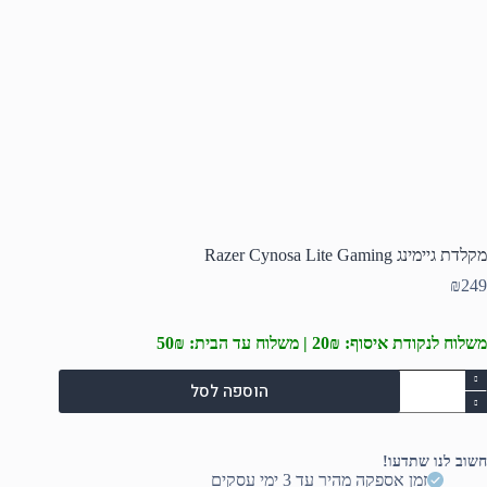
מקלדת גיימינג Razer Cynosa Lite Gaming
₪
249
משלוח לנקודת איסוף: 20₪ | משלוח עד הבית: 50₪
מות
הוספה לסל
ל
קלדת
יימינג
Raze
חשוב לנו שתדעו!
Cynos
זמן אספקה מהיר עד 3 ימי עסקים