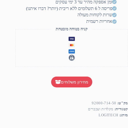
זמן אספקה מהיר עד 3 ימי עסקים
K40
פריסה ל 6 תשלומים ללא ריבית (יותר? דברו איתנו)
Plu
Retai
שרות לקוחות מעולה
צבע
אחריות רשמית
חור
קניה בטוחה מובטחת
מחירון משלוחים
מק"ט:
92000-714-50
קטגוריה:
מקלדות ועכברים
מותג:
LOGITECH