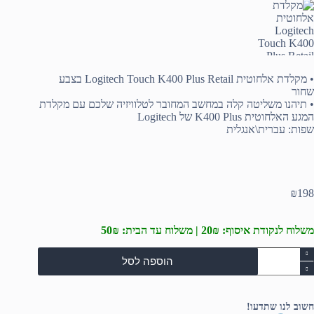
• מקלדת אלחוטית Logitech Touch K400 Plus Retail בצבע
שחור
• תיהנו משליטה קלה במחשב המחובר לטלוויזיה שלכם עם מקלדת
המגע האלחוטית K400 Plus של Logitech
שפות: עברית\אנגלית
₪
198
משלוח לנקודת איסוף: 20₪ | משלוח עד הבית: 50₪
מות
הוספה לסל
ל
קלדת
לחוטית
Logitec
חשוב לנו שתדעו!
Touc