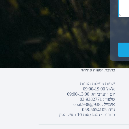
כתובת ושעות פתיחה
שעות פעילות החנות
א'-ה' 09:00-19:00
יום ו וערבי חג: 09:00-13:00
טלפון :
03-9382771
אימייל :
938@938.co.il
נייד: 058-5654105
כתובת : העצמאות 19 ראש העין