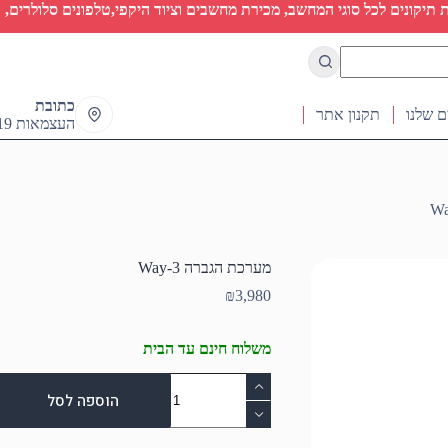
יקונים לכל סוגי המחשב, מכירת מחשבים וציוד היקפי,טלפונים סלולרים, ט
כתובת
ם שלנו
תקנון אתר
העצמאות 19 ראש העין
מערכת הגברה 3-Way
₪
3,980
משלוח חינם עד הבית
כמות
של
הוספה לסל
מערכת
הגברה