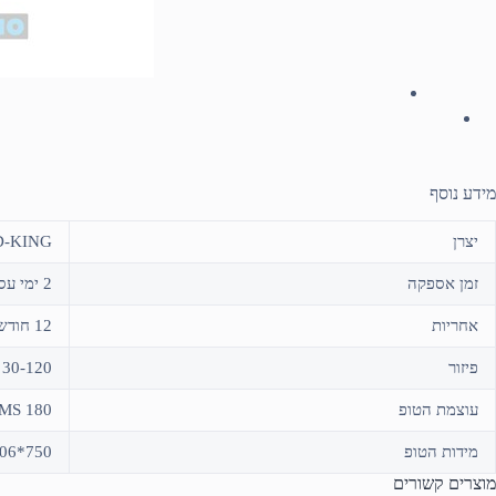
מידע נוסף
יצרן
-KING
זמן אספקה
2 ימי עסקים או איסוף עצמי
אחריות
12 חודשים על ידי היבואן "ארט סטודיו"
פיזור
30-120 מעלות
עוצמת הטופ
180 Watt RMS
מידות הטופ
750*106*100 מ"מ
מוצרים קשורים