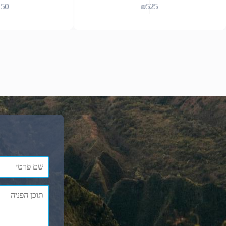
₪
525