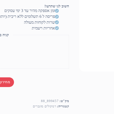
3-
Way
חשוב לנו שתדעו!
זמן אספקה מהיר עד 3 ימי עסקים
פריסה ל 6 תשלומים ללא ריבית (יותר? דברו איתנו)
שרות לקוחות מעולה
אחריות רשמית
קניה ב
מחירון
מק"ט:
899457_88
קטגוריה:
רמקולים מוגברים