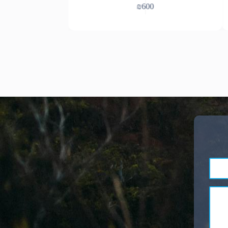
₪
600