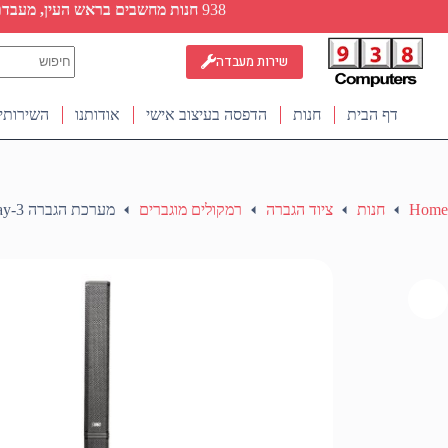
Ski
938
חנות מחשבים בראש העין, מעבדת ת
t
conten
No
שירות מעבדה
results
דף הבית
חנות
הדפסה בעיצוב אישי
אודותנו
השירותי
Home
חנות
ציוד הגברה
רמקולים מוגברים
מערכת הגברה 3-Way