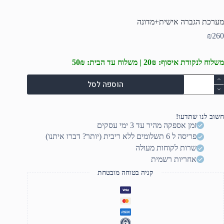
מערכת הגברה אישית+מדונה
₪
260
משלוח לנקודת איסוף: 20₪ | משלוח עד הבית: 50₪
מות
הוספה לסל
ל
ערכת
גברה
ישית+מדונה
חשוב לנו שתדעו!
זמן אספקה מהיר עד 3 ימי עסקים
פריסה ל 6 תשלומים ללא ריבית (יותר? דברו איתנו)
שרות לקוחות מעולה
אחריות רשמית
קניה בטוחה מובטחת