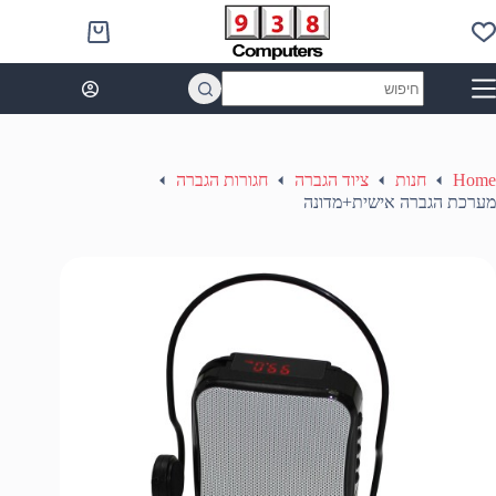
Ski
t
Shopping
conten
cart
No
results
Home
חנות
ציוד הגברה
חגורות הגברה
מערכת הגברה אישית+מדונה