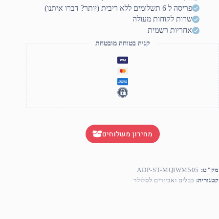
ם
פריסה ל 6 תשלומים ללא ריבית (יותר? דברו איתנו)
טען
לחוטי
שרות לקוחות מעולה
אחריות רשמית
קניה בטוחה מובטחת
מחירון משלוחים
מק"ט:
ADP-ST-MQIWM505
קטגוריה:
כבלים ואביזרים לסלולר