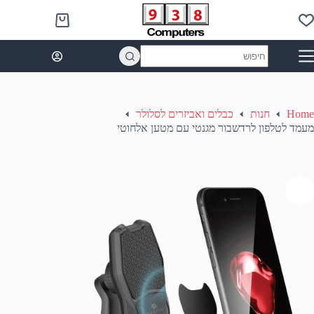
Ski
t
Shopping
conten
cart
No
results
Home
חנות
כבלים ואביזרים לסלולר
מעמד לטלפון לרדשבור מגנטי עם מטען אלחוטי