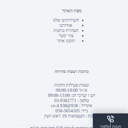
מפת האתר
השירותים שלנו
אודותנו
הצהרת נגישות
צור קשר
תקנון אתר
כתובת ושעות פתיחה
שעות פעילות החנות
א'-ה' 09:00-19:00
יום ו וערבי חג: 09:00-13:00
טלפון :
03-9382771
אימייל :
938@938.co.il
נייד: 058-5654105
כתובת : העצמאות 19 ראש העין
מענה טלפוני