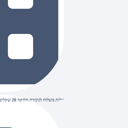
עלות משלוח לנקודת חלוקה 20 שקלים, בהזמנות מעל 500 שקלים ללא חיוב (חינם),