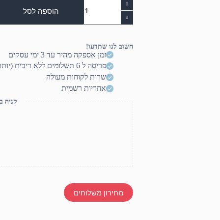
כמות
של
הוספה לסל
מעמד
לטלפון
לרדשבור
מגנטי
חשוב לנו שתדעו!
זרוע
זמן אספקה מהיר עד 3 ימי עסקים
מטה
פריסה ל 6 תשלומים ללא ריבית (יותר? דברו איתנו)
שרות לקוחות מעולה
אחריות רשמית
קניה ב
מחירון משלוחים