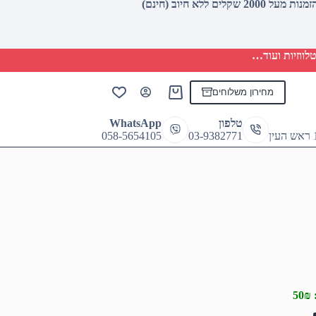
לווזיות ועוד…
מחירון משלוחים
Shopping
cart
טלפון
WhatsApp
058-5654105
03-9382771