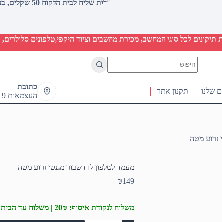
עלות שליח לבית הלקוח 50 שקלים, בהזמנות מעל 2000 שקלים ללא חיוב (חינם)
יקונים לכל סוגי המחשב, מכירת מחשבים וציוד היקפי,טלפונים סלולרים, ט
No
results
כתובת
ם שלנו
תקנון אתר
העצמאות 19 ראש העין
 זרוע מטה
מעמד לטלפון לרדשבור מגנטי זרוע מטה
₪
149
משלוח לנקודת איסוף: 20₪ | משלוח עד הבית: 50₪