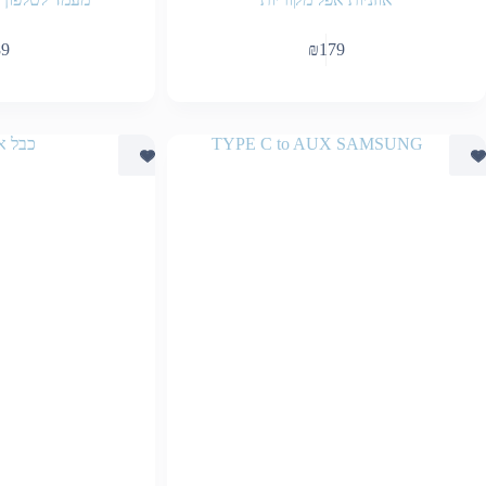
89
₪
179