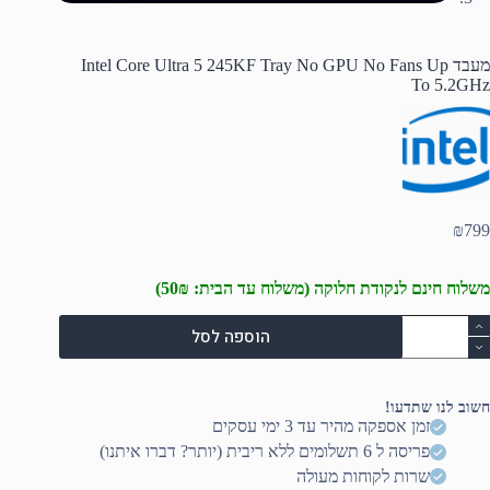
מעבד Intel Core Ultra 5 245KF Tray No GPU No Fans Up
To 5.2GHz
₪
799
משלוח חינם לנקודת חלוקה (משלוח עד הבית: 50₪)
מות
הוספה לסל
ל
עבד
Inte
Cor
חשוב לנו שתדעו!
Ultr
זמן אספקה מהיר עד 3 ימי עסקים
פריסה ל 6 תשלומים ללא ריבית (יותר? דברו איתנו)
245K
Tra
שרות לקוחות מעולה