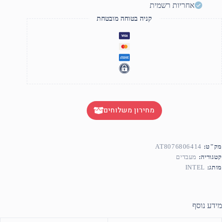
N
אחריות רשמית
GP
N
קניה בטוחה מובטחת
Fan
U
T
5.2GH
מחירון משלוחים
מק"ט:
AT8076806414
קטגוריה:
מעבדים
מותג:
INTEL
מידע נוסף