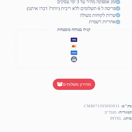
זמן אספקה מהיר עד 3 ימי עסקים
14400
פריסה ל 6 תשלומים ללא ריבית (יותר? דברו איתנו)
Tra
N
שרות לקוחות מעולה
GP
אחריות רשמית
4.
Gh
קניה בטוחה מובטחת
N
Fa
65
TD
מחירון משלוחים
מק"ט:
CM8071505093011
קטגוריה:
מעבדים
מותג:
INTEL