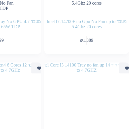
מעבד Intel I7-14700F no Gpu No Fan up to
מעבד y No GPU 4.7
n 65W TDP
5.4Ghz 20 cores
99
₪
1,389