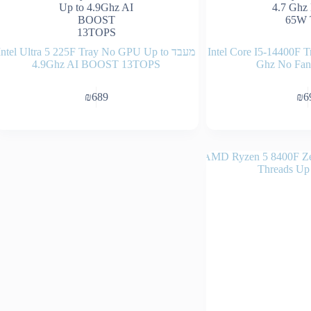
Intel Core I5-14400F Tra
מעבד Intel Ultra 5 225F Tray No GPU Up to
4.9Ghz AI BOOST 13TOPS
Ghz No Fa
₪
689
₪
6