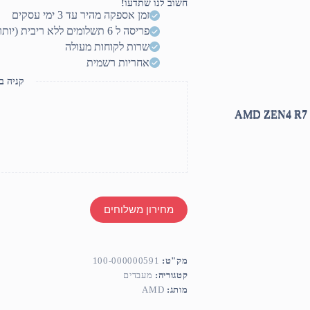
חשוב לנו שתדעו!
7700X
זמן אספקה מהיר עד 3 ימי עסקים
Tray
פריסה ל 6 תשלומים ללא ריבית (יותר? דברו איתנו)
no
Fan
שרות לקוחות מעולה
AM5
אחריות רשמית
TDP
105W
קניה ב
Up
to
4.5Ghz
8Crs
מחירון משלוחים
מק"ט:
100-000000591
קטגוריה:
מעבדים
מותג:
AMD