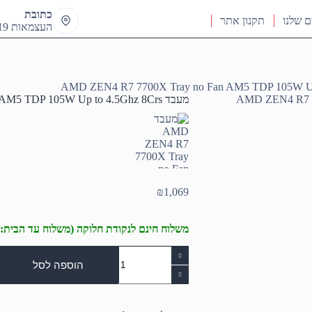
כתובת
ם שלנו
תקנון אתר
העצמאות 19 ראש העין
מעבד AMD ZEN4 R7 7700X Tray no Fan AM5 TDP 105W Up to 4.5Ghz 8Crs
₪
1,069
משלוח חינם לנקודת חלוקה (משלוח עד הבית: 50₪)
כמות
של
הוספה לסל
מעבד
AMD
ZEN4
R7