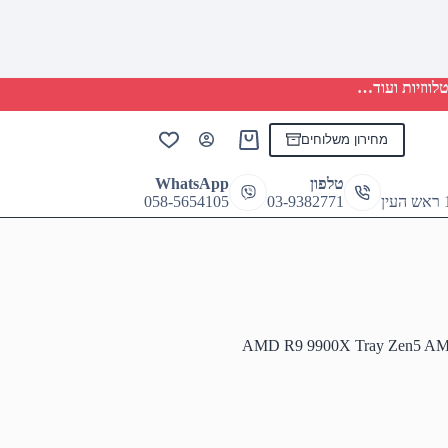
לווזיות ועוד…
מחירון משלוחים
Shopping
cart
טלפון
WhatsApp
058-5654105
03-9382771